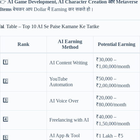
👉
AI Game Development, AI Character Creation और Metaverse
Items
बेचकर आप Dollar में Earning कर सकते हो।
📊 Table – Top 10 AI Se Paise Kamane Ke Tarike
AI Earning
Rank
Potential Earning
Method
₹30,000 –
1️⃣
AI Content Writing
₹1,00,000/month
₹50,000 –
YouTube
2️⃣
Automation
₹2,00,000/month
₹20,000 –
3️⃣
AI Voice Over
₹80,000/month
₹40,000 –
4️⃣
Freelancing with AI
₹1,50,000/month
AI App & Tool
₹1 Lakh – ₹5
5️⃣