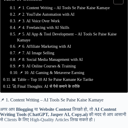
📌 1. Content Writing – AI Tools Se Paise Kaise Kamaye
📌 2. YouTube Automation with AI
📌 3. AI Voice Over Work
📌 4. Freelancing with AI Skills
📌 5. AI App & Tool Development – AI Tools Se Paise Kaise
Kamaye
📌 6. Affiliate Marketing with AI
📌 7. AI Image Selling
📌 8. Social Media Management with AI
📌 9. AI Online Courses & Training
📌 10. AI Gaming & Metaverse Earning
📊 Table – Top 10 AI Se Paise Kamane Ke Tarike
🚀 Final Thoughts: AI से पैसे कमाने के तरीके
📌 1. Content Writing – AI Tools Se Paise Kaise Kamaye
अगर आप
Blogging
या
Website Content
लिखते हो, तो
AI Content
Writing Tools (ChatGPT, Jasper AI, Copy.ai)
की मदद से आप आसानी
से Clients के लिए High-Quality Articles लिख सकते हो।