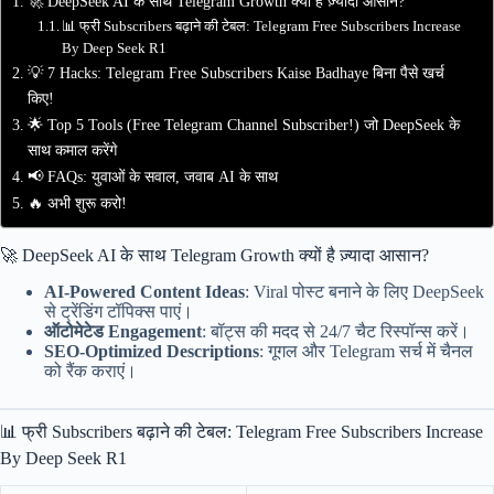
🚀 DeepSeek AI के साथ Telegram Growth क्यों है ज़्यादा आसान?
📊 फ्री Subscribers बढ़ाने की टेबल: Telegram Free Subscribers Increase
By Deep Seek R1
💡 7 Hacks: Telegram Free Subscribers Kaise Badhaye बिना पैसे खर्च
किए!
🌟 Top 5 Tools (Free Telegram Channel Subscriber!) जो DeepSeek के
साथ कमाल करेंगे
📢 FAQs: युवाओं के सवाल, जवाब AI के साथ
🔥 अभी शुरू करो!
🚀 DeepSeek AI के साथ Telegram Growth क्यों है ज़्यादा आसान?
AI-Powered Content Ideas
: Viral पोस्ट बनाने के लिए DeepSeek
से ट्रेंडिंग टॉपिक्स पाएं।
ऑटोमेटेड Engagement
: बॉट्स की मदद से 24/7 चैट रिस्पॉन्स करें।
SEO-Optimized Descriptions
: गूगल और Telegram सर्च में चैनल
को रैंक कराएं।
📊 फ्री Subscribers बढ़ाने की टेबल: Telegram Free Subscribers Increase
By Deep Seek R1