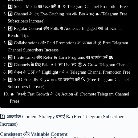
2️⃣ Social Media का Use करें 📱 & Telegram Channel Promotion Free
3️⃣ Channel के लिए Eye-Catching नाम और Bio बनाएं 🔥 (Telegram Free
Subscribers Increase)
4️⃣ Regular Content और Polls से Audience Engaged रखें 📊 Kamai
Kendra Tips
5️⃣ Collaborations और Paid Promotions का फायदा लें 💰 Free Telegram
Channel Subscribers Increase
6️⃣ Invite Links और Refer & Earn Programs का उपयोग करें 👥
7️⃣ Channels के लिए Paid Ads का Use करें 🤑 & Grow Telegram Channel
8️⃣ चैनल के USP को Highlight करें ⭐️ Telegram Channel Promotion Free
9️⃣ SEO Friendly Keywords का उपयोग करें 🔍 (Free Telegram Channel
Subscribers Increase)
🔥 निष्कर्ष: Fast Growth के लिए Action लें! (Promote Telegram Channel
Free)
1️⃣ आकर्षक Content Strategy बनाएं 📝 (Free Telegram Subscribers
Increase)
Consistent और Valuable Content