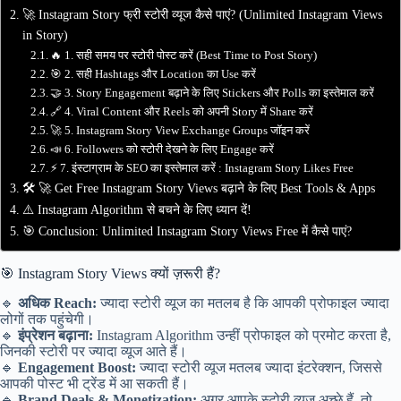
🚀 Instagram Story फ्री स्टोरी व्यूज कैसे पाएं? (Unlimited Instagram Views
in Story)
🔥 1. सही समय पर स्टोरी पोस्ट करें (Best Time to Post Story)
🎯 2. सही Hashtags और Location का Use करें
🤝 3. Story Engagement बढ़ाने के लिए Stickers और Polls का इस्तेमाल करें
🔗 4. Viral Content और Reels को अपनी Story में Share करें
🚀 5. Instagram Story View Exchange Groups जॉइन करें
📣 6. Followers को स्टोरी देखने के लिए Engage करें
⚡ 7. इंस्टाग्राम के SEO का इस्तेमाल करें : Instagram Story Likes Free
🛠️ 🚀 Get Free Instagram Story Views बढ़ाने के लिए Best Tools & Apps
⚠️ Instagram Algorithm से बचने के लिए ध्यान दें!
🎯 Conclusion: Unlimited Instagram Story Views Free में कैसे पाएं?
🎯 Instagram Story Views क्यों ज़रूरी हैं?
🔹
अधिक Reach:
ज्यादा स्टोरी व्यूज का मतलब है कि आपकी प्रोफाइल ज्यादा
लोगों तक पहुंचेगी।
🔹
इंप्रेशन बढ़ाना:
Instagram Algorithm उन्हीं प्रोफाइल को प्रमोट करता है,
जिनकी स्टोरी पर ज्यादा व्यूज आते हैं।
🔹
Engagement Boost:
ज्यादा स्टोरी व्यूज मतलब ज्यादा इंटरेक्शन, जिससे
आपकी पोस्ट भी ट्रेंड में आ सकती हैं।
🔹
Brand Deals & Monetization:
अगर आपके स्टोरी व्यूज अच्छे हैं, तो